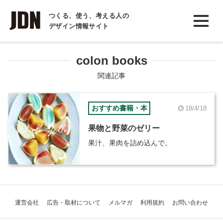
INTERVIEW
つくる、使う、考える人の
デザイン情報サイト
インタビュー
REPORT
colon books
レポート
関連記事
COLUMN
おすすめ書籍・本
18/4/18
コラム
果物と野菜のゼリー
果汁、果肉を詰め込んで。
運営会社
広告・取材について
メルマガ
利用規約
お問い合わせ