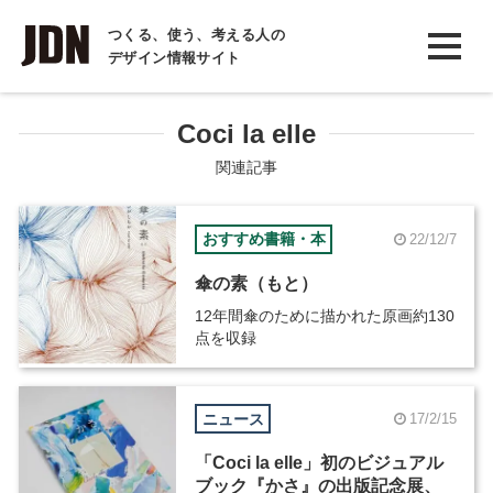
INTERVIEW
つくる、使う、考える人の
デザイン情報サイト
インタビュー
REPORT
Coci la elle
レポート
関連記事
COLUMN
おすすめ書籍・本
22/12/7
コラム
傘の素（もと）
12年間傘のために描かれた原画約130
点を収録
ニュース
17/2/15
「Coci la elle」初のビジュアル
ブック『かさ』の出版記念展、