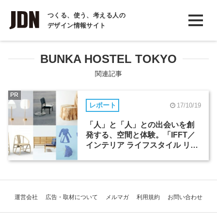
INTERVIEW
つくる、使う、考える人の
デザイン情報サイト
インタビュー
REPORT
BUNKA HOSTEL TOKYO
レポート
関連記事
COLUMN
PR
レポート
17/10/19
コラム
「人」と「人」との出会いを創
発する、空間と体験。「IFFT／
インテリア ライフスタイル リビ
ング」の注目ポイント
運営会社
広告・取材について
メルマガ
利用規約
お問い合わせ