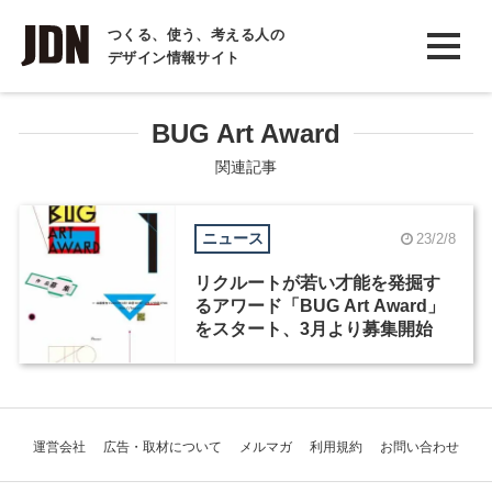
INTERVIEW
つくる、使う、考える人の
デザイン情報サイト
インタビュー
REPORT
BUG Art Award
レポート
関連記事
COLUMN
ニュース
23/2/8
コラム
リクルートが若い才能を発掘す
るアワード「BUG Art Award」
をスタート、3月より募集開始
運営会社
広告・取材について
メルマガ
利用規約
お問い合わせ