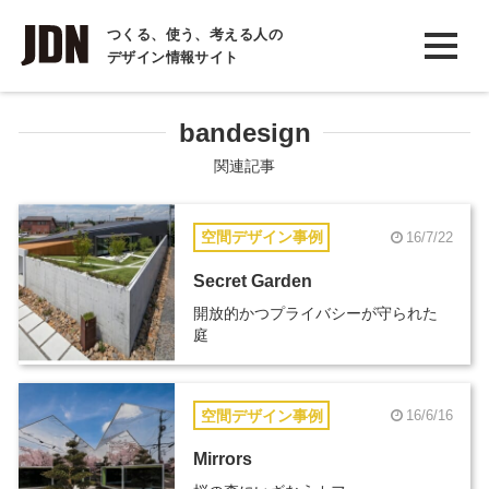
INTERVIEW
つくる、使う、考える人の
デザイン情報サイト
インタビュー
REPORT
bandesign
レポート
関連記事
COLUMN
空間デザイン事例
16/7/22
コラム
Secret Garden
開放的かつプライバシーが守られた
庭
空間デザイン事例
16/6/16
Mirrors