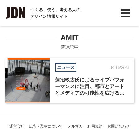
INTERVIEW
つくる、使う、考える人の
デザイン情報サイト
インタビュー
REPORT
AMIT
レポート
関連記事
COLUMN
ニュース
16/2/23
コラム
蓮沼執太氏によるライブパフォ
ーマンスに注目、都市とアート
とメディアの可能性を広げる
「AMIT2016」が2月28日に開催
運営会社
広告・取材について
メルマガ
利用規約
お問い合わせ