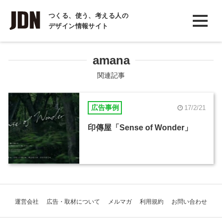
INTERVIEW
つくる、使う、考える人の
デザイン情報サイト
インタビュー
REPORT
amana
レポート
関連記事
COLUMN
広告事例
17/2/21
コラム
印傳屋「Sense of Wonder」
運営会社
広告・取材について
メルマガ
利用規約
お問い合わせ