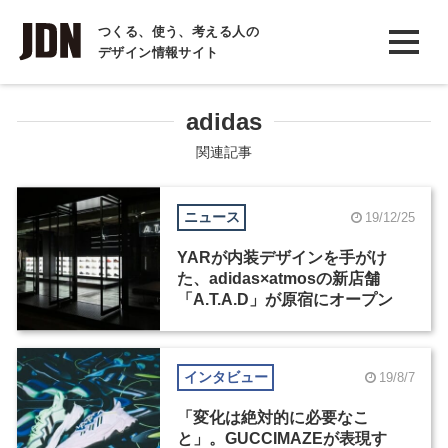
INTERVIEW
つくる、使う、考える人の
デザイン情報サイト
インタビュー
REPORT
adidas
レポート
関連記事
COLUMN
ニュース
19/12/25
コラム
YARが内装デザインを手がけ
た、adidas×atmosの新店舗
「A.T.A.D」が原宿にオープン
インタビュー
19/8/7
「変化は絶対的に必要なこ
と」。GUCCIMAZEが表現す