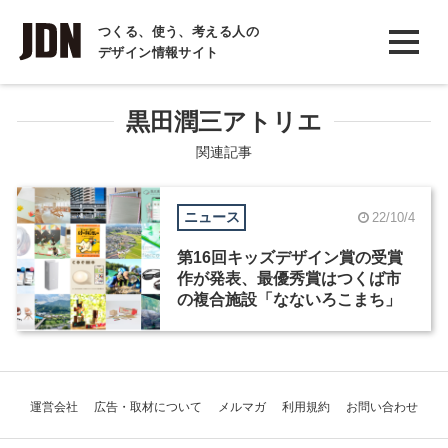
INTERVIEW
つくる、使う、考える人の
デザイン情報サイト
インタビュー
REPORT
黒田潤三アトリエ
レポート
関連記事
COLUMN
ニュース
22/10/4
コラム
第16回キッズデザイン賞の受賞
作が発表、最優秀賞はつくば市
の複合施設「なないろこまち」
運営会社
広告・取材について
メルマガ
利用規約
お問い合わせ