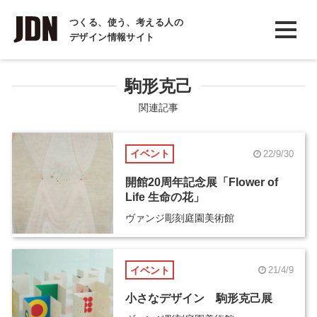
INTERVIEW
つくる、使う、考える人の
デザイン情報サイト
インタビュー
REPORT
駒形克己
レポート
関連記事
COLUMN
イベント
22/9/30
コラム
開館20周年記念展「Flower of
Life 生命の花」
ヴァンジ彫刻庭園美術館
イベント
21/4/9
小さなデザイン 駒形克己展