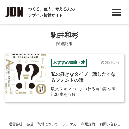
INTERVIEW
つくる、使う、考える人の
デザイン情報サイト
インタビュー
REPORT
駒井和彬
レポート
関連記事
COLUMN
おすすめ書籍・本
20/10/27
コラム
私の好きなタイプ 話したくな
るフォントの話
欧文フォントにまつわる面白話や裏
話33本を収録
運営会社
広告・取材について
メルマガ
利用規約
お問い合わせ