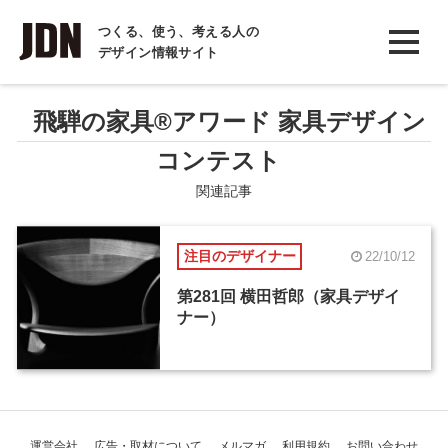
INTERVIEW
つくる、使う、考える人の
デザイン情報サイト
インタビュー
REPORT
飛騨の家具®アワード 家具デザイン
レポート
コンテスト
COLUMN
関連記事
コラム
注目のデザイナー
22/10/12
第281回 横田哲郎（家具デザイ
ナー）
運営会社
広告・取材について
メルマガ
利用規約
お問い合わせ