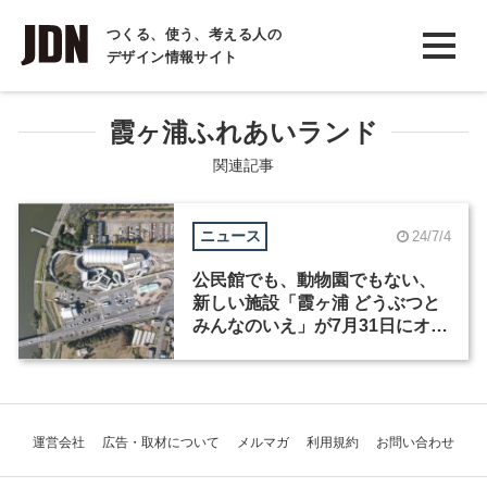
INTERVIEW
つくる、使う、考える人の
デザイン情報サイト
インタビュー
REPORT
霞ヶ浦ふれあいランド
レポート
関連記事
COLUMN
ニュース
24/7/4
コラム
公民館でも、動物園でもない、
新しい施設「霞ヶ浦 どうぶつと
みんなのいえ」が7月31日にオー
プン
運営会社
広告・取材について
メルマガ
利用規約
お問い合わせ