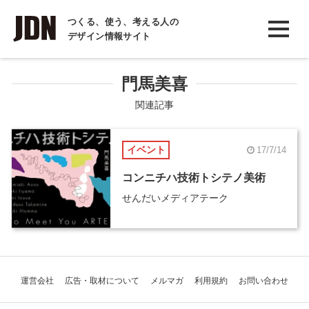
INTERVIEW
つくる、使う、考える人の
デザイン情報サイト
インタビュー
REPORT
門馬美喜
レポート
関連記事
COLUMN
イベント
17/7/14
コラム
コンニチハ技術トシテノ美術
せんだいメディアテーク
運営会社
広告・取材について
メルマガ
利用規約
お問い合わせ