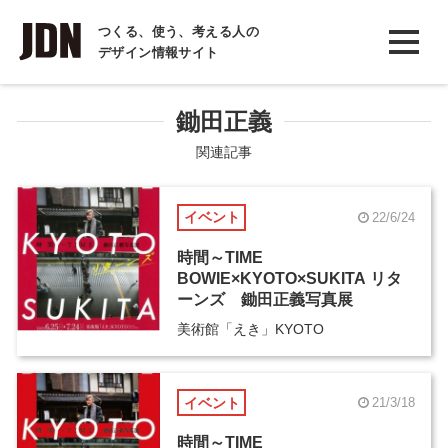
INTERVIEW
つくる、使う、考える人の
デザイン情報サイト
インタビュー
REPORT
鋤田正義
レポート
関連記事
COLUMN
イベント
22/6/24
コラム
時間～TIME
BOWIE×KYOTO×SUKITA リタ
ーンズ 鋤田正義写真展
美術館「えき」KYOTO
イベント
21/3/18
時間～TIME