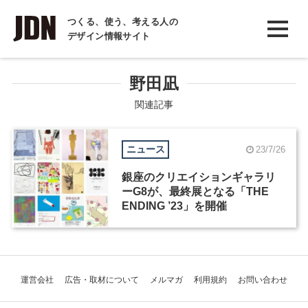
INTERVIEW
つくる、使う、考える人の
デザイン情報サイト
インタビュー
REPORT
野田凪
レポート
関連記事
COLUMN
ニュース
23/7/26
コラム
銀座のクリエイションギャラリ
ーG8が、最終展となる「THE
ENDING ’23」を開催
運営会社
広告・取材について
メルマガ
利用規約
お問い合わせ