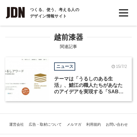
INTERVIEW
つくる、使う、考える人の
デザイン情報サイト
インタビュー
REPORT
越前漆器
レポート
関連記事
COLUMN
ニュース
15/7/2
コラム
テーマは「うるしのある生
活」、鯖江の職人たちがあなた
のアイデアを実現する「SABAE
URUSHI AWARD」
運営会社
広告・取材について
メルマガ
利用規約
お問い合わせ