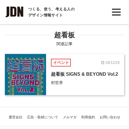
INTERVIEW
つくる、使う、考える人の
デザイン情報サイト
インタビュー
REPORT
超看板
レポート
関連記事
COLUMN
イベント
19/12/24
コラム
超看板 SIGNS & BEYOND Vol.2
村世界
運営会社
広告・取材について
メルマガ
利用規約
お問い合わせ