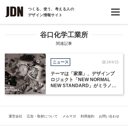
INTERVIEW
つくる、使う、考える人の
デザイン情報サイト
インタビュー
REPORT
谷口化学工業所
レポート
関連記事
COLUMN
ニュース
24/4/15
コラム
テーマは「家業」、デザインプ
ロジェクト「NEW NORMAL
NEW STANDARD」がミラノデ
ザインウィーク2024に出展
運営会社
広告・取材について
メルマガ
利用規約
お問い合わせ