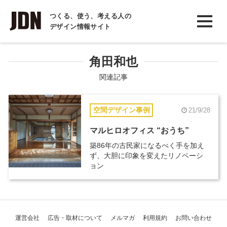
INTERVIEW
つくる、使う、考える人の
デザイン情報サイト
インタビュー
REPORT
角田和也
レポート
関連記事
COLUMN
空間デザイン事例
21/9/28
コラム
マルヒロオフィス “おうち”
築86年の古民家になるべく手を加え
ず、大胆に印象を変えたリノベーシ
ョン
運営会社
広告・取材について
メルマガ
利用規約
お問い合わせ