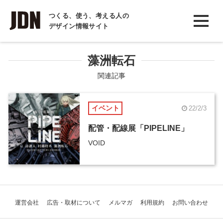
INTERVIEW
つくる、使う、考える人の
デザイン情報サイト
インタビュー
REPORT
藻洲転石
レポート
関連記事
COLUMN
イベント
22/2/3
コラム
配管・配線展「PIPELINE」
VOID
運営会社
広告・取材について
メルマガ
利用規約
お問い合わせ