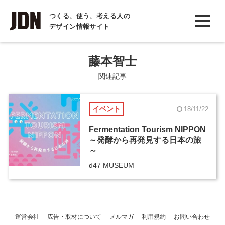
INTERVIEW
つくる、使う、考える人の
デザイン情報サイト
インタビュー
REPORT
藤本智士
レポート
関連記事
COLUMN
イベント
18/11/22
コラム
Fermentation Tourism NIPPON
～発酵から再発見する日本の旅
～
d47 MUSEUM
運営会社
広告・取材について
メルマガ
利用規約
お問い合わせ