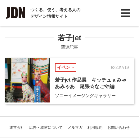
INTERVIEW
つくる、使う、考える人の
デザイン情報サイト
インタビュー
REPORT
若子jet
レポート
関連記事
COLUMN
イベント
23/7/19
コラム
若子jet 作品展 キッチュ a みゃ
あみゃあ 尾張☆なごや編
ソニーイメージングギャラリー
運営会社
広告・取材について
メルマガ
利用規約
お問い合わせ