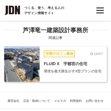
INTERVIEW
つくる、使う、考える人の
デザイン情報サイト
インタビュー
REPORT
芦澤竜一建築設計事務所
レポート
関連記事
COLUMN
空間デザイン事例
18/8/7
コラム
FLUID X 宇都宮の住宅
環境を最大限生かすX型プランの住宅
運営会社
広告・取材について
メルマガ
利用規約
お問い合わせ