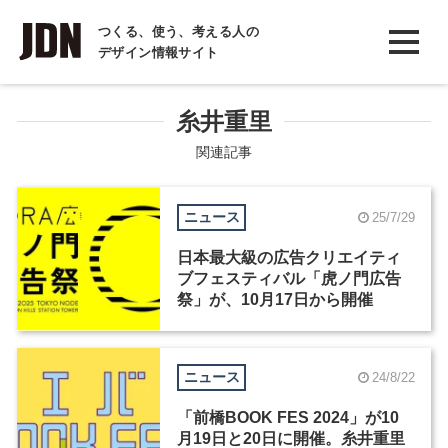
INTERVIEW
つくる、使う、考える人の
デザイン情報サイト
インタビュー
REPORT
糸井重里
レポート
関連記事
COLUMN
ニュース
25/7/29
コラム
日本最大級の広告クリエイティ
ブフェスティバル「虎ノ門広告
祭」が、10月17日から開催
ニュース
24/8/22
「前橋BOOK FES 2024」が10
月19日と20日に開催。糸井重里