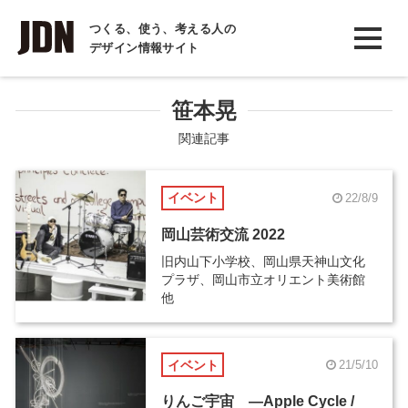
INTERVIEW
つくる、使う、考える人の
デザイン情報サイト
インタビュー
REPORT
笹本晃
レポート
関連記事
COLUMN
イベント
22/8/9
コラム
岡山芸術交流 2022
旧内山下小学校、岡山県天神山文化
プラザ、岡山市立オリエント美術館
他
イベント
21/5/10
りんご宇宙 ―Apple Cycle /