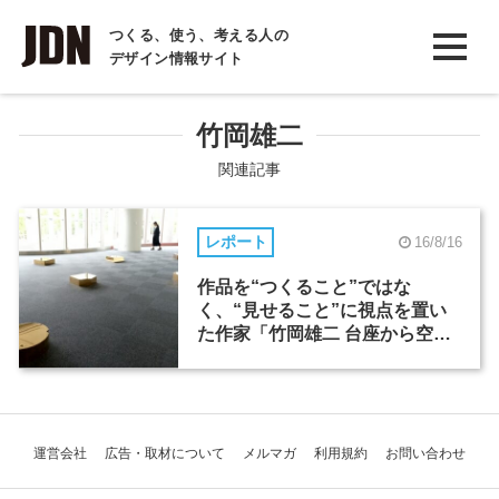
INTERVIEW
つくる、使う、考える人の
デザイン情報サイト
インタビュー
REPORT
竹岡雄二
レポート
関連記事
COLUMN
レポート
16/8/16
コラム
作品を“つくること”ではな
く、“見せること”に視点を置い
た作家「竹岡雄二 台座から空間
へ」
運営会社
広告・取材について
メルマガ
利用規約
お問い合わせ