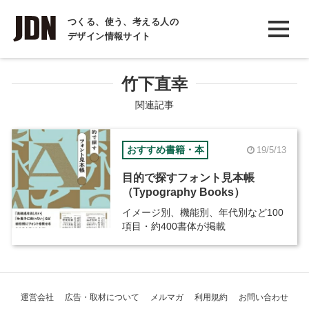
INTERVIEW
つくる、使う、考える人の
デザイン情報サイト
インタビュー
REPORT
竹下直幸
レポート
関連記事
COLUMN
おすすめ書籍・本
19/5/13
コラム
目的で探すフォント見本帳
（Typography Books）
イメージ別、機能別、年代別など100
項目・約400書体が掲載
運営会社
広告・取材について
メルマガ
利用規約
お問い合わせ