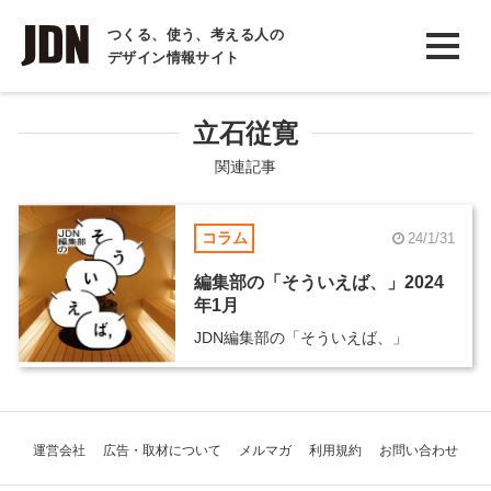
INTERVIEW
つくる、使う、考える人の
デザイン情報サイト
インタビュー
REPORT
立石従寛
レポート
関連記事
COLUMN
コラム
24/1/31
コラム
編集部の「そういえば、」2024
年1月
JDN編集部の「そういえば、」
運営会社
広告・取材について
メルマガ
利用規約
お問い合わせ