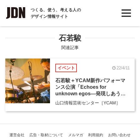
INTERVIEW
つくる、使う、考える人の
デザイン情報サイト
インタビュー
REPORT
石若駿
レポート
関連記事
COLUMN
イベント
22/4/11
コラム
石若駿＋YCAM新作パフォーマ
ンス公演「Echoes for
unknown egos―発現しあう響
きたち」
山口情報芸術センター［YCAM］
運営会社
広告・取材について
メルマガ
利用規約
お問い合わせ