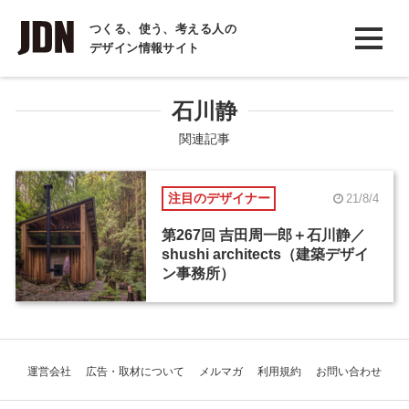
INTERVIEW
つくる、使う、考える人の
デザイン情報サイト
インタビュー
REPORT
石川静
レポート
関連記事
COLUMN
注目のデザイナー
21/8/4
コラム
第267回 吉田周一郎＋石川静／
shushi architects（建築デザイ
ン事務所）
運営会社
広告・取材について
メルマガ
利用規約
お問い合わせ