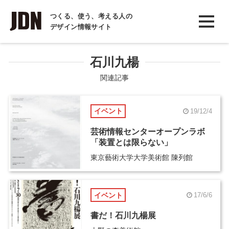
INTERVIEW
つくる、使う、考える人の
デザイン情報サイト
インタビュー
REPORT
石川九楊
レポート
関連記事
COLUMN
イベント
19/12/4
コラム
芸術情報センターオープンラボ
「装置とは限らない」
東京藝術大学大学美術館 陳列館
イベント
17/6/6
書だ！石川九楊展