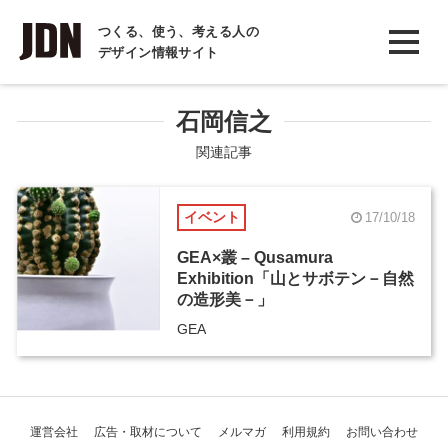
INTERVIEW
つくる、使う、考える人の
デザイン情報サイト
インタビュー
REPORT
石岡信之
レポート
関連記事
COLUMN
イベント
17/10/18
コラム
GEA×叢 – Qusamura
Exhibition「山とサボテン－自然
の造形美－」
GEA
運営会社
広告・取材について
メルマガ
利用規約
お問い合わせ