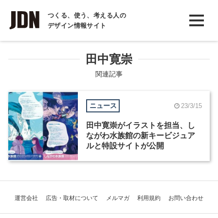
INTERVIEW
つくる、使う、考える人の
デザイン情報サイト
インタビュー
REPORT
田中寛崇
レポート
関連記事
COLUMN
ニュース
23/3/15
コラム
田中寛崇がイラストを担当、し
ながわ水族館の新キービジュア
ルと特設サイトが公開
運営会社
広告・取材について
メルマガ
利用規約
お問い合わせ