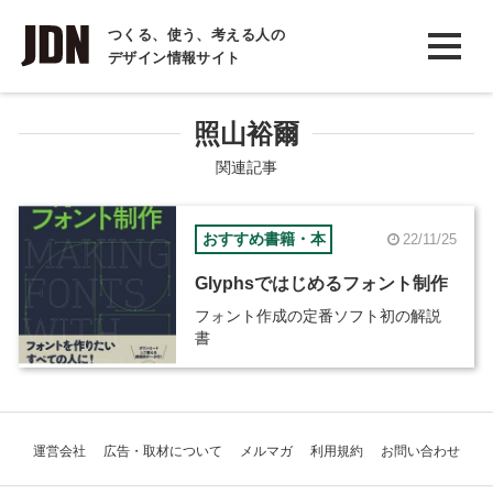
INTERVIEW
つくる、使う、考える人の
デザイン情報サイト
インタビュー
REPORT
照山裕爾
レポート
関連記事
COLUMN
おすすめ書籍・本
22/11/25
コラム
Glyphsではじめるフォント制作
フォント作成の定番ソフト初の解説
書
運営会社
広告・取材について
メルマガ
利用規約
お問い合わせ