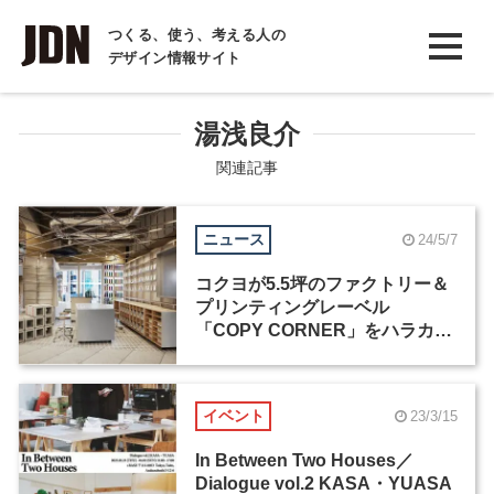
INTERVIEW
つくる、使う、考える人の
デザイン情報サイト
インタビュー
REPORT
湯浅良介
レポート
関連記事
COLUMN
ニュース
24/5/7
コラム
コクヨが5.5坪のファクトリー＆
プリンティングレーベル
「COPY CORNER」をハラカド
にオープン
イベント
23/3/15
In Between Two Houses／
Dialogue vol.2 KASA・YUASA