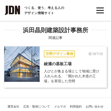
INTERVIEW
つくる、使う、考える人の
デザイン情報サイト
インタビュー
REPORT
浜田晶則建築設計事務所
レポート
関連記事
COLUMN
空間デザイン事例
18/7/18
コラム
綾瀬の基板工場
人びとが集まる場として地域に受け
入れられる、「開かれた木造の工
場」を実現した空間
運営会社
広告・取材について
メルマガ
利用規約
お問い合わせ