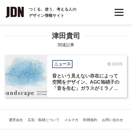
INTERVIEW
つくる、使う、考える人の
デザイン情報サイト
インタビュー
REPORT
津田貴司
レポート
関連記事
COLUMN
ニュース
18/3/9
コラム
音という見えない存在によって
空間をデザイン、AGC旭硝子の
「音を生む」ガラスがミラノデ
ザインウィークで初披露
運営会社
広告・取材について
メルマガ
利用規約
お問い合わせ