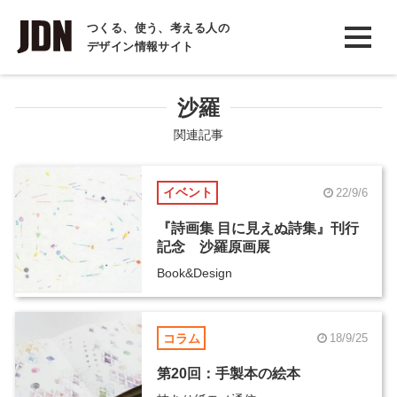
INTERVIEW
つくる、使う、考える人の
デザイン情報サイト
インタビュー
REPORT
沙羅
レポート
関連記事
COLUMN
イベント
22/9/6
コラム
『詩画集 目に見えぬ詩集』刊行
記念 沙羅原画展
Book&Design
コラム
18/9/25
第20回：手製本の絵本