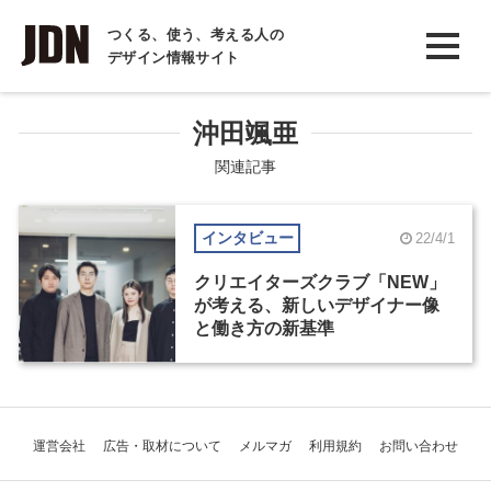
INTERVIEW
つくる、使う、考える人の
デザイン情報サイト
インタビュー
REPORT
沖田颯亜
レポート
関連記事
COLUMN
インタビュー
22/4/1
コラム
クリエイターズクラブ「NEW」
が考える、新しいデザイナー像
と働き方の新基準
運営会社
広告・取材について
メルマガ
利用規約
お問い合わせ