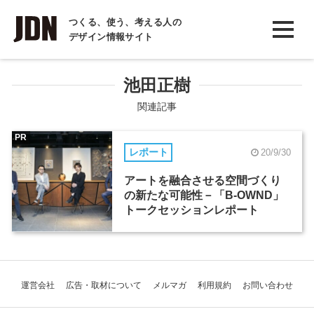
INTERVIEW
つくる、使う、考える人の
デザイン情報サイト
インタビュー
REPORT
池田正樹
レポート
関連記事
COLUMN
PR
レポート
20/9/30
コラム
アートを融合させる空間づくり
の新たな可能性－「B-OWND」
トークセッションレポート
運営会社
広告・取材について
メルマガ
利用規約
お問い合わせ