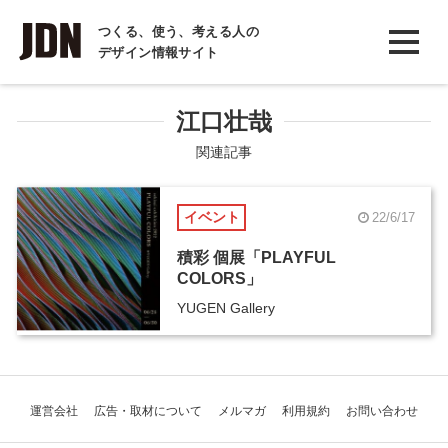
INTERVIEW
つくる、使う、考える人の
デザイン情報サイト
インタビュー
REPORT
江口壮哉
レポート
関連記事
COLUMN
イベント
22/6/17
コラム
積彩 個展「PLAYFUL
COLORS」
YUGEN Gallery
運営会社
広告・取材について
メルマガ
利用規約
お問い合わせ