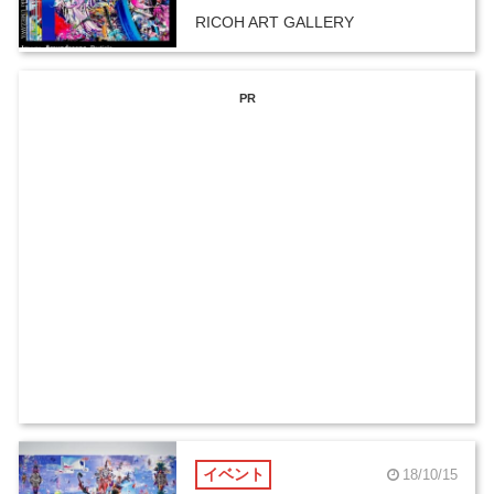
RICOH ART GALLERY
PR
イベント
18/10/15