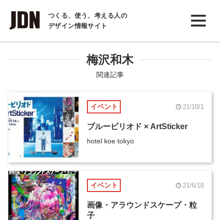
INTERVIEW
つくる、使う、考える人の
デザイン情報サイト
インタビュー
REPORT
梅沢和木
レポート
関連記事
COLUMN
イベント
21/10/1
コラム
ブルーピリオド × ArtSticker
hotel koe tokyo
イベント
21/6/18
画像・アラウンドスケープ・粒
子