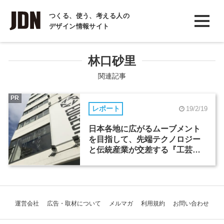
INTERVIEW
つくる、使う、考える人の
デザイン情報サイト
インタビュー
REPORT
林口砂里
レポート
関連記事
COLUMN
PR
レポート
19/2/19
コラム
日本各地に広がるムーブメント
を目指して、先端テクノロジー
と伝統産業が交差する『工芸ハ
ッカソン』
運営会社
広告・取材について
メルマガ
利用規約
お問い合わせ