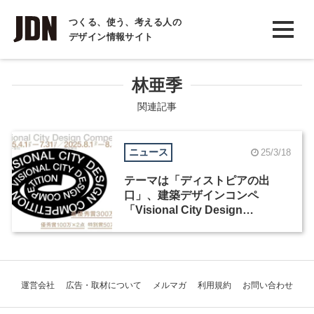
INTERVIEW
つくる、使う、考える人の
デザイン情報サイト
インタビュー
REPORT
林亜季
レポート
関連記事
COLUMN
ニュース
25/3/18
コラム
テーマは「ディストピアの出
口」、建築デザインコンペ
「Visional City Design
Competition」が4月からエント
リー開始
運営会社
広告・取材について
メルマガ
利用規約
お問い合わせ