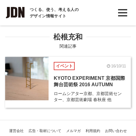
INTERVIEW
つくる、使う、考える人の
デザイン情報サイト
インタビュー
REPORT
松根充和
レポート
関連記事
COLUMN
イベント
16/10/11
コラム
KYOTO EXPERIMENT 京都国際
舞台芸術祭 2016 AUTUMN
ロームシアター京都、京都芸術セン
ター、京都芸術劇場 春秋座 他
運営会社
広告・取材について
メルマガ
利用規約
お問い合わせ