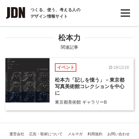
INTERVIEW
つくる、使う、考える人の
デザイン情報サイト
インタビュー
REPORT
松本力
レポート
関連記事
COLUMN
イベント
19/12/18
コラム
松本力「記しを憶う」－東京都
写真美術館コレクションを中心
に
東京都美術館 ギャラリーB
運営会社
広告・取材について
メルマガ
利用規約
お問い合わせ