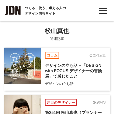
INTERVIEW
つくる、使う、考える人の
デザイン情報サイト
インタビュー
REPORT
松山真也
レポート
関連記事
COLUMN
コラム
25/12/11
コラム
デザインの立ち話－「DESIGN
with FOCUS デザイナーの冒険
展」で感じたこと
デザインの立ち話
注目のデザイナー
20/4/8
第251回 松山真也（プランナー