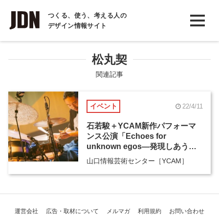
INTERVIEW
つくる、使う、考える人の
デザイン情報サイト
インタビュー
REPORT
松丸契
レポート
関連記事
COLUMN
イベント
22/4/11
コラム
石若駿＋YCAM新作パフォーマ
ンス公演「Echoes for
unknown egos―発現しあう響
きたち」
山口情報芸術センター［YCAM］
運営会社
広告・取材について
メルマガ
利用規約
お問い合わせ