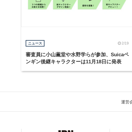
2/19
ニュース
審査員に小山薫堂や水野学らが参加、Suicaペ
ンギン後継キャラクターは11月18日に発表
運営